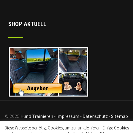
SHOP AKTUELL
© 2025
Hund Trainieren
-
Impressum
-
Datenschutz
-
Sitemap
- Disclaimer:
Als Partner von Kursen und Amazon generieren
Diese Webseite benötigt Cookies, um zu funktionieren. Einige Cookies
wir Einkünfte an qualifizierten Verkäufen.