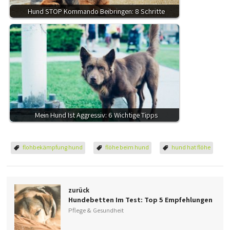
Hund STOP Kommando Beibringen: 8 Schritte
Mein Hund Ist Aggressiv: 6 Wichtige Tipps
flohbekämpfung hund
flöhe beim hund
hund hat flöhe
zurück
Hundebetten Im Test: Top 5 Empfehlungen
Pflege & Gesundheit