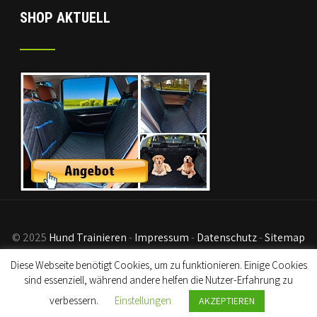
SHOP AKTUELL
© 2025
Hund Trainieren
-
Impressum
-
Datenschutz
-
Sitemap
- Disclaimer:
Als Partner von Kursen und Amazon generieren
Diese Webseite benötigt Cookies, um zu funktionieren. Einige Cookies
wir Einkünfte an qualifizierten Verkäufen.
sind essenziell, während andere helfen die Nutzer-Erfahrung zu
verbessern.
Einstellungen
AKZEPTIEREN