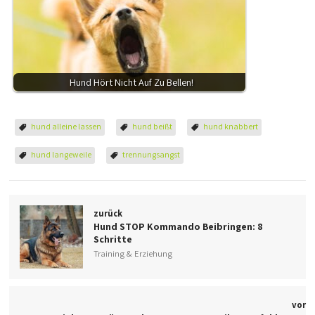
Hund Hört Nicht Auf Zu Bellen!
hund alleine lassen
hund beißt
hund knabbert
hund langeweile
trennungsangst
zurück
Hund STOP Kommando Beibringen: 8
Schritte
Training & Erziehung
vor