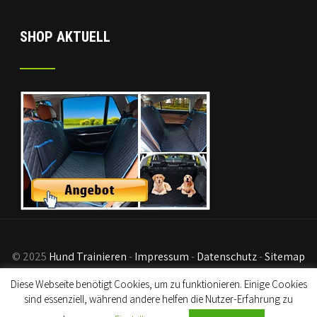
SHOP AKTUELL
© 2025
Hund Trainieren
-
Impressum
-
Datenschutz
-
Sitemap
- Disclaimer:
Als Partner von Kursen und Amazon generieren
Diese Webseite benötigt Cookies, um zu funktionieren. Einige Cookies
wir Einkünfte an qualifizierten Verkäufen.
sind essenziell, während andere helfen die Nutzer-Erfahrung zu