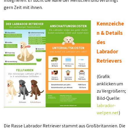
integrieren. Er sucht die Nähe der Menschen und verbringt
gern Zeit mit ihnen.
Kennzeiche
n & Details
des
Labrador
Retrievers
(Grafik
anklicken um
zu Vergrößern;
Bild-Quelle:
labrador-
welpen.net
)
Die Rasse Labrador Retriever stammt aus Großbritannien. Die